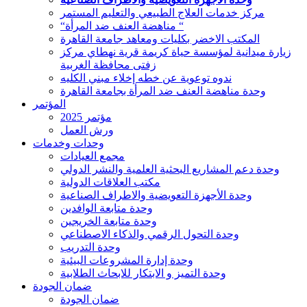
مركز خدمات العلاج الطبيعي والتعليم المستمر
“مناهضة العنف ضد المرأة “
المكتب الاخضر بكليات ومعاهد جامعة القاهرة
زيارة ميدانية لمؤسسة حياة كريمة قرية نهطاي مركز
زفتى محافظة الغربية
ندوه توعوية عن خطه إخلاء مبني الكليه
وحدة مناهضة العنف ضد المرأة بجامعة القاهرة
المؤتمر
مؤتمر 2025
ورش العمل
وحدات وخدمات
مجمع العيادات
وحدة دعم المشاريع البحثية العلمية والنشر الدولي
مكتب العلاقات الدولية
وحدة الأجهزة التعويضية والاطراف الصناعية
وحدة متابعة الوافدين
وحدة متابعة الخريجين
وحدة التحول الرقمي والذكاء الاصطناعي
وحدة التدريب
وحدة إدارة المشروعات البيئية
وحدة التميز و الابتكار للابحاث الطلابية
ضمان الجودة
ضمان الجودة