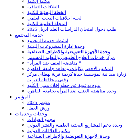
مكتبة الكلية
العلاقات الثقافية
الخطة البحثية للكلية
لجنة اخلاقيات البحث العلمي
المجلة العلمية للكلية
طلب دخول امتحان الدراسات العليا ابريل 2025
خدمة المجتمع
انشطة خدمة المجتمع
وحدة إدارة المشروعات البيئية
وحدة الأجهزة التعويضية والاطراف الصناعية
مركز خدمات العلاج الطبيعي والتعليم المستمر
“مناهضة العنف ضد المرأة “
المكتب الاخضر بكليات ومعاهد جامعة القاهرة
زيارة ميدانية لمؤسسة حياة كريمة قرية نهطاي مركز
زفتى محافظة الغربية
ندوه توعوية عن خطه إخلاء مبني الكليه
وحدة مناهضة العنف ضد المرأة بجامعة القاهرة
المؤتمر
مؤتمر 2025
ورش العمل
وحدات وخدمات
مجمع العيادات
وحدة دعم المشاريع البحثية العلمية والنشر الدولي
مكتب العلاقات الدولية
وحدة الأجهزة التعويضية والاطراف الصناعية