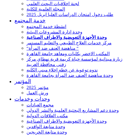
لجنة اخلاقيات البحث العلمي
المجلة العلمية للكلية
طلب دخول امتحان الدراسات العليا ابريل 2025
خدمة المجتمع
انشطة خدمة المجتمع
وحدة إدارة المشروعات البيئية
وحدة الأجهزة التعويضية والاطراف الصناعية
مركز خدمات العلاج الطبيعي والتعليم المستمر
“مناهضة العنف ضد المرأة “
المكتب الاخضر بكليات ومعاهد جامعة القاهرة
زيارة ميدانية لمؤسسة حياة كريمة قرية نهطاي مركز
زفتى محافظة الغربية
ندوه توعوية عن خطه إخلاء مبني الكليه
وحدة مناهضة العنف ضد المرأة بجامعة القاهرة
المؤتمر
مؤتمر 2025
ورش العمل
وحدات وخدمات
مجمع العيادات
وحدة دعم المشاريع البحثية العلمية والنشر الدولي
مكتب العلاقات الدولية
وحدة الأجهزة التعويضية والاطراف الصناعية
وحدة متابعة الوافدين
وحدة متابعة الخريجين