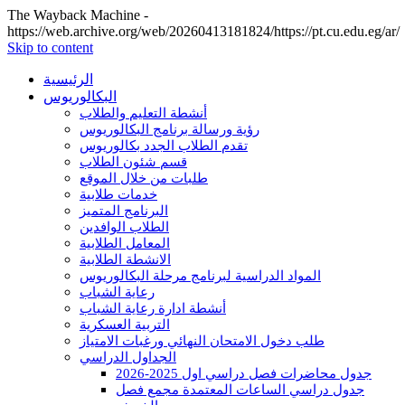
The Wayback Machine -
https://web.archive.org/web/20260413181824/https://pt.cu.edu.eg/ar/
Skip to content
الرئيسية
البكالوريوس
أنشطة التعليم والطلاب
رؤية ورسالة برنامج البكالوريوس
تقدم الطلاب الجدد بكالوريوس
قسم شئون الطلاب
طلبات من خلال الموقع
خدمات طلابية
البرنامج المتميز
الطلاب الوافدين
المعامل الطلابية
الانشطة الطلابية
المواد الدراسية لبرنامج مرحلة البكالوريوس
رعاية الشباب
أنشطة ادارة رعاية الشباب
التربية العسكرية
طلب دخول الامتحان النهائي ورغبات الامتياز
الجداول الدراسي
جدول محاضرات فصل دراسي اول 2025-2026
جدول دراسي الساعات المعتمدة مجمع فصل